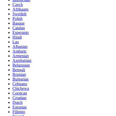
Czech
Afrikaans
Swedish
Polish
Basque
Catalan
Esperanto
Hindi
Lao
Albanian
Amharic
Armenian
Azerbaijani
Belarusian
Bengali
Bosnian
Bulgarian
Cebuano
Chichewa
Corsican
Croatian
Dutch
Estonian
Filipino