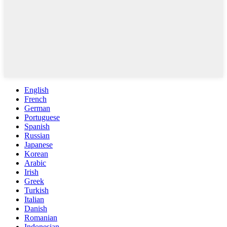
English
French
German
Portuguese
Spanish
Russian
Japanese
Korean
Arabic
Irish
Greek
Turkish
Italian
Danish
Romanian
Indonesian