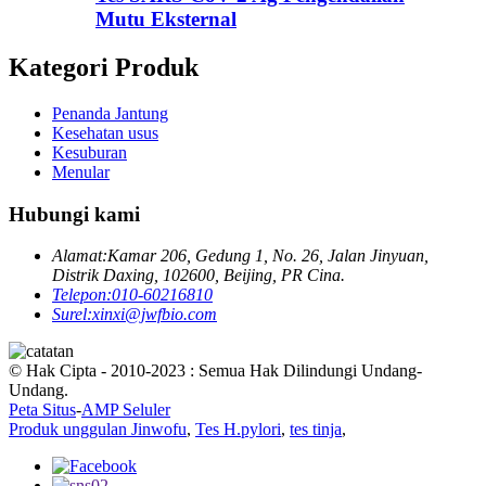
Mutu Eksternal
Kategori Produk
Penanda Jantung
Kesehatan usus
Kesuburan
Menular
Hubungi kami
Alamat:
Kamar 206, Gedung 1, No. 26, Jalan Jinyuan,
Distrik Daxing, 102600, Beijing, PR Cina.
Telepon:
010-60216810
Surel:
xinxi@jwfbio.com
© Hak Cipta - 2010-2023 : Semua Hak Dilindungi Undang-
Undang.
Peta Situs
-
AMP Seluler
Produk unggulan Jinwofu
,
Tes H.pylori
,
tes tinja
,