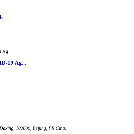
).
D-19 Ag...
Daxing, 102600, Beijing, PR Cina.